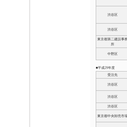
渋谷区
渋谷区
東京都第二建設事
所
中野区
■平成29年度
受注先
渋谷区
渋谷区
渋谷区
東京都中央卸売市