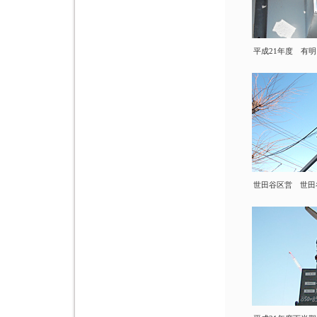
平成21年度 有
世田谷区営 世田