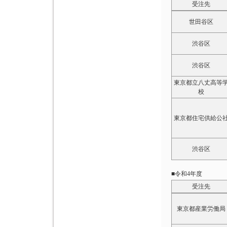
受注先
世田谷区
渋谷区
渋谷区
東京都立八丈高等
校
東京都住宅供給公
渋谷区
■令和4年度
受注先
東京都産業労働局