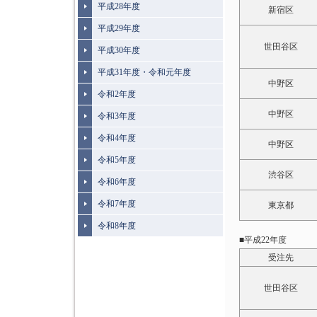
平成28年度
新宿区
平成29年度
世田谷区
平成30年度
平成31年度・令和元年度
中野区
令和2年度
中野区
令和3年度
令和4年度
中野区
令和5年度
渋谷区
令和6年度
令和7年度
東京都
令和8年度
■平成22年度
受注先
世田谷区