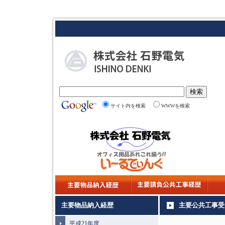
石
野
電
気
サイト内を検索
WWWを検索
主
主
シ
要
要
ョ
物
公
ッ
主要物品納入経歴
主要公共工事受
品
共
ピ
納
工
ン
平成21年度