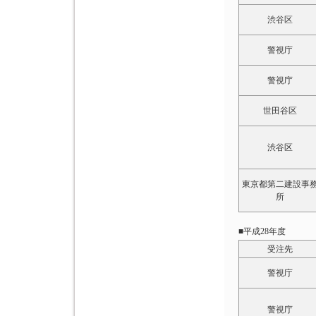
渋谷区
警視庁
警視庁
世田谷区
渋谷区
東京都第二建設事
所
■平成28年度
受注先
警視庁
警視庁