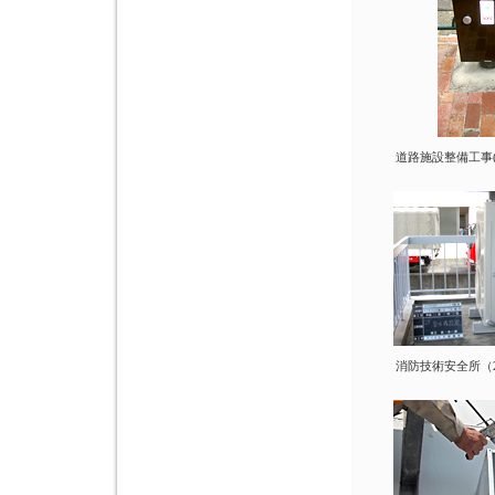
道路施設整備工事(
消防技術安全所（